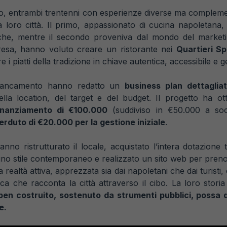
io, entrambi trentenni con esperienze diverse ma compleme
la loro città. Il primo, appassionato di cucina napoletana,
iche, mentre il secondo proveniva dal mondo del marketing
presa, hanno voluto creare un ristorante nei
Quartieri Sp
are i piatti della tradizione in chiave autentica, accessibile e 
ffiancamento hanno redatto un
business plan dettaglia
ella location, del target e del budget. Il progetto ha o
inanziamento di €100.000
(suddiviso in €50.000 a so
erduto di €20.000 per la gestione iniziale
.
nno ristrutturato il locale, acquistato l’intera dotazione 
uno stile contemporaneo e realizzato un sito web per pren
a realtà attiva, apprezzata sia dai napoletani che dai turisti,
ca che racconta la città attraverso il cibo. La loro storia
ben costruito, sostenuto da strumenti pubblici, possa 
e.