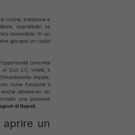
di cucina, tradizione e
itizie, soprattutto se
ico sostenibile. In un
rative giocano un ruolo
n’opportunità concreta
 al Sud 2.0
, infatti, il
investimento iniziale,
remo come funziona il
o anche attraverso un
formato una passione
gnoli di Napoli
.
 aprire un