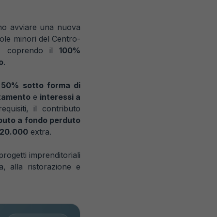
rano avviare una nuova
sole minori del Centro-
o, coprendo il
100%
o
.
e
50% sotto forma di
rtamento
e
interessi a
uisiti, il contributo
ibuto a fondo perduto
20.000
extra.
progetti imprenditoriali
a, alla ristorazione e