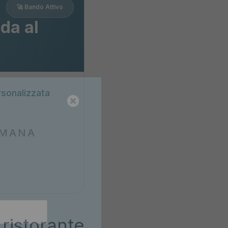
🚀 Bando Attivo
da al
rsonalizzata
OMANA
e dal
o, perché il
 ti assicuri
ristorante