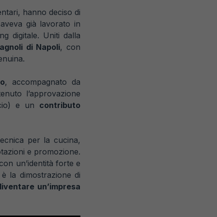
ntari, hanno deciso di
 aveva già lavorato in
 digitale. Uniti dalla
agnoli di Napoli
, con
genuina.
to
, accompagnato da
ttenuto l’approvazione
cio) e un
contributo
tecnica per la cucina,
otazioni e promozione.
 con un’identità forte e
 è la dimostrazione di
diventare un’impresa