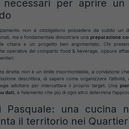
ti necessari per aprire un 
ndo
anziamento non è obbligatorio possedere da subito un d
ssionali, ma è fondamentale dimostrare una
preparazione coe
nale chiara e un progetto ben argomentato. Chi prese
he operative del comparto food & beverage, oppure affia
ntari.
za diretta non è un limite insormontabile, a condizione che 
azione descrittiva, di sapere come organizzare l’attività,
egie adottare per intercettare il proprio target. Una
pia
su dati
, è l’elemento che più di ogni altro determina l’appro
di Pasquale: una cucina n
ta il territorio nei Quartie