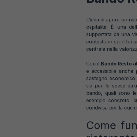
L’idea di aprire un ri
ospitalità. È una del
supportata da una vis
contesto in cui il tur
centrale nella valorizz
Con il
Bando Resto a
e accessibile anche 
sostegno economico si
sia per le spese str
bando, quali sono le
esempio concreto:
l
condivisa per la cuci
Come funz