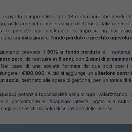
 è rivolto a imprenditori tra i 18 e i 55 anni che deside
no, nelle aree del cratere sismico del Centro Italia o nelle i
o è pensato per sostenere le imprese fin dall’inizi
 una combinazione di
fondo perduto e prestito agevolat
anziamento prevede il
50% a fondo perduto
e il restant
tasso zero
, da restituire in
8 anni
, con
2 anni di preammo
 Nel caso di una società formata da due soci con i req
iungere i
€100.000
. A ciò si aggiunge un
ulteriore contr
un socio
, destinato alle spese di gestione, per un totale di
€
Sud 2.0
potenzia l’accessibilità della misura, valorizzando i 
e e permettendo di finanziare attività legate alla cultur
 maggiore flessibilità nella destinazione delle risorse.