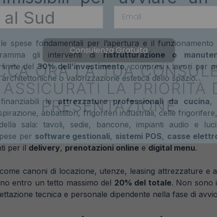
 al Sud
le spese fondamentali per l’apertura e il funzionamento in
Consulenza Gratuita
gramma gli interventi di
ristrutturazione o manuten
CCA ORA LA TUA CONSUL
 limite del
30% dell’investimento
, compresi i lavori per 
architettoniche o valorizzazione estetica dello spazio.
 ASSICURATI LA PRIORITÀ 
PRESENTAZIONE
finanziabili le
attrezzature professionali da cucina
,
 aspirazione, abbattitori, frigoriferi industriali, celle frigorife
 della sala: tavoli, sedie, bancone, impianti audio e luci
spese per
software gestionali
,
sistemi POS
,
casse elettr
ti per il
delivery
,
prenotazioni online
e
digital menu
.
 come canoni di locazione, utenze, leasing attrezzature e 
iano entro un tetto massimo del
20% del totale
. Non sono 
ttazione tecnica e personale dipendente nella fase di avvio