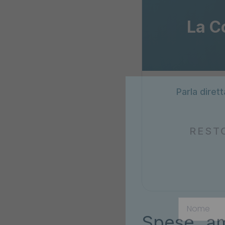
La C
Parla diret
REST
Il nuovo ban
15/10/2025
tempo è deci
di non perde
Spese amm