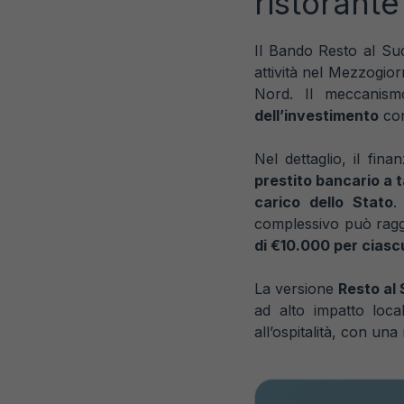
ristorante
Il Bando Resto al Sud
attività nel Mezzogior
Nord. Il meccanism
dell’investimento
con
Nel dettaglio, il fin
prestito bancario a 
carico dello Stato
.
complessivo può ragg
di €10.000 per ciasc
La versione
Resto al 
ad alto impatto local
all’ospitalità, con una