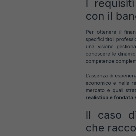
I requisi
con il ba
Per ottenere il fin
specifici titoli profe
una visione gestio
conoscere le dinamic
competenze compleme
L’assenza di esperien
economico e nella rel
mercato e quali strat
realistica e fondata 
Il caso 
che raccon