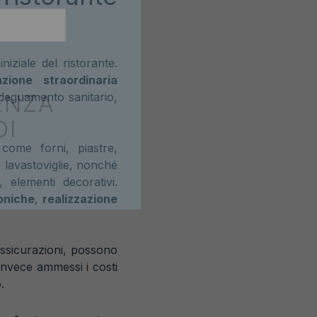
iziale del ristorante.
zione straordinaria
ENZA
adeguamento sanitario,
DI
 come forni, piastre,
re, lavastoviglie, nonché
, elementi decorativi.
oniche
,
realizzazione
assicurazioni, possono
invece ammessi i costi
.