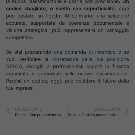
la nuova classificazione e usarla con precisione.
Un
codice sbagliato, o scelto con superficialità,
oggi
può costare un rigetto
.
Al contrario, una selezione
accurata, supportata da coerenza documentale e
visione strategica, può rappresentare un vantaggio
competitivo.
Se stai preparando una domanda di incentivo o se
vuoi verificare la
correttezza della tua posizione
ATECO
, rivolgiti a professionisti esperti in finanza
agevolata e aggiornati sulle nuove classificazioni.
Perché un codice, oggi, può decidere il futuro della
tua impresa.
PRECEDENTE
SUCCESSIVO
Resto al Sud progetti non approvati: errori, requisiti mancanti e come evitare un rigetto
Resto al Sud 2.0 per content creator, freelance e smart worker: sogno o realtà?