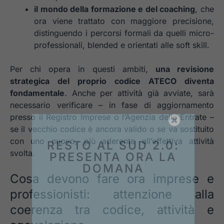
il mondo della formazione e del coaching
, che
ora viene trattato con maggiore precisione,
distinguendo i percorsi formali da quelli micro-
professionali, blended e orientati alle soft skill.
Per chi opera in questi ambiti,
una revisione
strategica del proprio codice ATECO diventa
fondamentale
. Anche per attività già avviate, sarà
necessario verificare – in fase di aggiornamento
presso il Registro Imprese o l’Agenzia delle Entrate –
se il vecchio codice è ancora valido o se va sostituito
con uno nuovo, più aderente all’effettiva attività
RESTO AL SUD 2.0:
svolta.
PRESENTA ORA LA
DOMANA
Cosa devono fare ora imprese e
Il nuovo bando è pronto a partire: dal
01/10/2025
inizia la registrazione e dal
professionisti: attenzione alla
15/10/2025
potrai presentare ufficialmente la
coerenza tra codice, attività e
tua domanda. Agisci subito, perché il tempo è
decisivo e i fondi sono limitati. Con la nostra