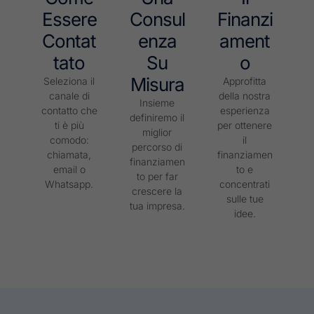
Essere
Consul
Finanzi
Contat
Enza
Ament
Tato
Su
O
Misura
Seleziona il
Approfitta
canale di
della nostra
Insieme
contatto che
esperienza
definiremo il
ti è più
per ottenere
miglior
comodo:
il
percorso di
chiamata,
finanziamen
finanziamen
email o
to e
to per far
Whatsapp.
concentrati
crescere la
sulle tue
tua impresa.
idee.