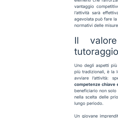
vantaggio competiti
l’attività sarà effet
agevolata può fare la 
normativi delle misur
BLO
Il valor
E
tutoraggi
Uno degli aspetti più 
più tradizionali, è l
avviare l’attività:
competenze chiave e
beneficiario non solo 
nella scelta delle pr
lungo periodo.
Un giovane imprendit