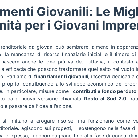
menti Giovanili: Le Migl
ità per i Giovani Impre
mprenditoriale da giovani può sembrare, almeno in apparenz
, la mancanza di risorse finanziarie iniziali e il timore di
ascere anche le idee più valide. Tuttavia, il contesto a
ria efficacia che possono trasformare quel salto nel vuoto 
to. Parliamo di
finanziamenti giovanili
, incentivi dedicati a
n proprio, contribuendo allo sviluppo economico del proprio
e. In particolare, misure come i
contributi a fondo perduto
zato dalla nuova versione chiamata
Resto al Sud 2.0
, ra
ole passare dall’idea all’azione.
n si limitano a erogare risorse, ma funzionano come ve
itoriale: agiscono sui progetti, li sostengono nella fase di
 e, spesso, li accompagnano fino alla fase di consolidam