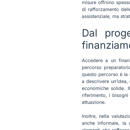
misure offrono spess
di rafforzamento del
assistenziale, ma str
Dal prog
finanziam
Accedere a un finan
percorso preparatorio
questo percorso è la
REST
a descrivere un’idea,
Il nuovo ban
economiche solide. I
15/10/2025
riferimento, i bisogn
tempo è deci
attuazione.
di non perde
Inoltre, nella valuta
anche informale, la c
elementi che rafforza