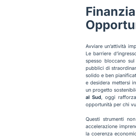
Finanzia
Opportun
Avviare un’attività i
Le barriere d’ingresso
spesso bloccano sul n
pubblici di straordina
solido e ben pianifica
e desidera mettersi i
un progetto sostenibil
al Sud
, oggi raffor
opportunità per chi vu
Questi strumenti no
accelerazione imprend
la coerenza economica