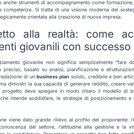
o anche strumenti di accompagnamento come formazione, 
le competenze. Si tratta di una visione moderna del soste
ategicamente orientata alla creazione di nuova impresa.
etto alla realtà: come ac
enti giovanili con successo
ziamento giovanile non significa semplicemente “fare d
 preciso, basato su analisi, pianificazione e strutturazion
 redazione di un
business plan
solido, credibile e ben artico
O AL SUD 2.0: PRESENTA ORA LA D
 ma dimostri la sua capacità di generare reddito, creare val
do è pronto a partire: dal
01/10/2025
inizia la registrazione
l progetto deve spiegare in modo chiaro il modello di bu
potrai presentare ufficialmente la tua domanda. Agisci subit
i che intende soddisfare, le strategie di posizionamento 
sivo e i fondi sono limitati. Con la nostra consulenza gratuita
re l’occasione.
zione viene dato grande rilievo al profilo del proponente: l
onoscenza del settore, l’attitudine alla gestione e la v
no la candidatura. Presentare un progetto ben fatto signif