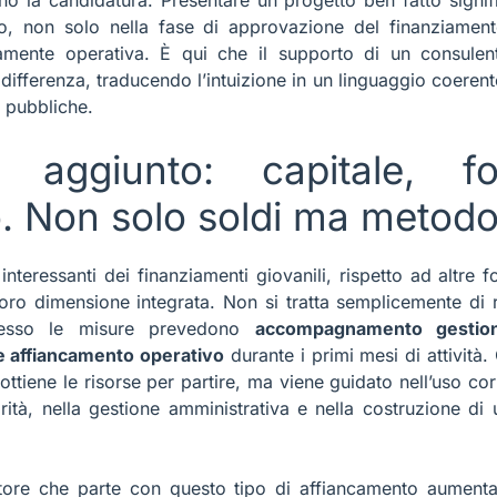
vo, non solo nella fase di approvazione del finanziame
tivamente operativa. È qui che il supporto di un consule
differenza, traducendo l’intuizione in un linguaggio coerente 
e pubbliche.
Consulenza Gratuita
CCA ORA LA TUA CONSUL
e aggiunto: capitale, fo
 ASSICURATI LA PRIORITÀ 
o. Non solo soldi ma metod
PRESENTAZIONE
interessanti dei finanziamenti giovanili, rispetto ad altre
a loro dimensione integrata. Non si tratta semplicemente di 
 spesso le misure prevedono
accompagnamento gestion
 affiancamento operativo
durante i primi mesi di attività. 
ottiene le risorse per partire, ma viene guidato nell’uso corr
iorità, nella gestione amministrativa e nella costruzione di
ore che parte con questo tipo di affiancamento aumenta 