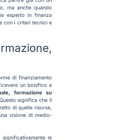
nto, ma anche quando
nte esperto in finanza
con i criteri tecnici e
ENZA
rmazione,
DI
o
 forme di finanziamento
ricevere un bonifico e
ale, formazione su
Questo significa che il
etto di quelle risorse,
 una visione di medio-
significativamente le