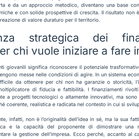
ta e da un approccio metodico, diventano una base conc
iche e con solide prospettive di crescita. Il risultato non è
reazione di valore duraturo per il territorio.
anza strategica dei fina
per chi vuole iniziare a fare
nti giovanili significa riconoscere il potenziale trasformat
ngono messe nelle condizioni di agire. In un sistema econo
ficile da ottenere per chi non ha garanzie o storicità, l’
tiplicatore di fiducia e fattibilità. I finanziamenti rivol
nte a progetti tecnologici o altamente innovativi, ma sono
ché coerente, realistica e radicata nel contesto in cui si svilu
, infatti, non è l’originalità dell’idea in sé, ma la sua fatt
mica e la capacità del proponente di dimostrare una 
tare la gestione dell’impresa. Ecco perché, accanto al cap