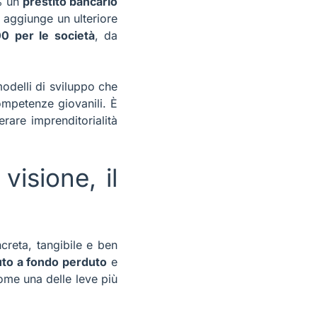
% un
prestito bancario
 aggiunge un ulteriore
0 per le società
, da
modelli di sviluppo che
ompetenze giovanili. È
rare imprenditorialità
visione, il
creta, tangibile e ben
buto a fondo perduto
e
ome una delle leve più