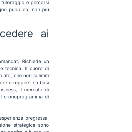
tutoraggio e percorsi
gno pubblico, non più
cedere ai
omanda”. Richiede un
e tecnica. Il cuore di
lato, che non si limiti
OMANA
ore e reggersi su basi
 e dal
siness, il mercato di
o, perché il
e il cronoprogramma di
 ti assicuri
’esperienza pregressa,
isione strategica sono
ica partire già con un