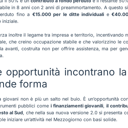
cui il 50% è un
contributo a fondo perduto
e il restante 50
abile in 8 anni con 2 anni di preammortamento. A questo si
perduto fino a
€15.000 per le ditte individuali
e
€40.00
 iniziale.
rza inoltre il legame tra impresa e territorio, incentivando 
le, che creino occupazione stabile e che valorizzino le c
 avanti, costruita non per offrire assistenza, ma per gene
a.
opportunità incontrano la 
ende forma
 giovani non è più un salto nel buio. È un’opportunità con
 strumenti pubblici come
i finanziamenti giovanili
,
il contri
sto al Sud
, che nella sua nuova versione 2.0 si presenta c
ole iniziare un’attività nel Mezzogiorno con basi solide.