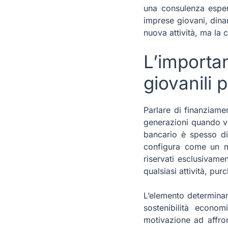
una consulenza esper
imprese giovani, dinam
nuova attività, ma la c
L’import
giovanili 
Parlare di finanziame
generazioni quando ve
bancario è spesso dif
configura come un mol
riservati esclusivame
qualsiasi attività, pur
L’elemento determinante
sostenibilità econo
motivazione ad affron