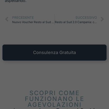
aspettando.
PRECEDENTE
SUCCESSIVO
Nuovo Voucher Resto al Sud 2.0: guida pratica a requisiti, importi e scelte
Resto al Sud 2.0 Campania: come fare domanda e a chi rivolgersi per non sbagliare
Consulenza Gratuita
SCOPRI COME
FUNZIONANO LE
AGEVOLAZIONI