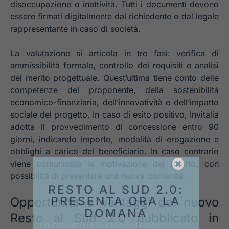
disoccupazione o inattività. Tutti i documenti devono
essere firmati digitalmente dal richiedente o dal legale
rappresentante in caso di società.
La valutazione si articola in tre fasi: verifica di
ammissibilità formale, controllo dei requisiti e analisi
del merito progettuale. Quest’ultima tiene conto delle
competenze del proponente, della sostenibilità
economico-finanziaria, dell’innovatività e dell’impatto
sociale del progetto. In caso di esito positivo, Invitalia
adotta il provvedimento di concessione entro 90
giorni, indicando importo, modalità di erogazione e
obblighi a carico del beneficiario. In caso contrario
viene comunicata la motivazione del rigetto, con
possibilità di presentare una nuova domanda.
RESTO AL SUD 2.0:
PRESENTA ORA LA
Opportunità e vantaggi del nuovo
DOMANA
Resto al Sud 2.0 pubblicato in
Il nuovo bando è pronto a partire: dal