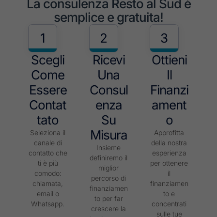
La consulenza Resto al Sud è
semplice e gratuita!
1
2
3
Scegli
Ricevi
Ottieni
Come
Una
Il
Essere
Consul
Finanzi
Contat
Enza
Ament
Tato
Su
O
Misura
Seleziona il
Approfitta
canale di
della nostra
Insieme
contatto che
esperienza
definiremo il
ti è più
per ottenere
miglior
comodo:
il
percorso di
chiamata,
finanziamen
finanziamen
email o
to e
to per far
Whatsapp.
concentrati
crescere la
sulle tue