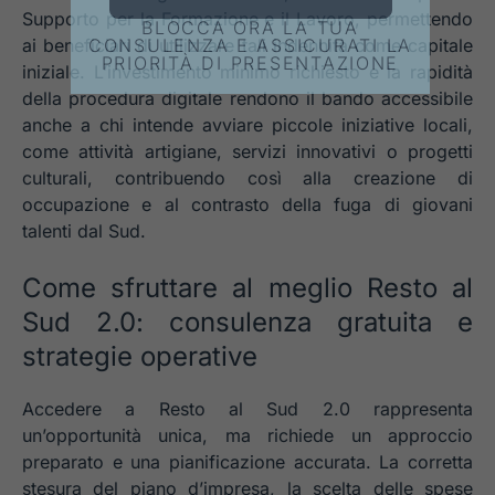
Supporto per la Formazione e il Lavoro, permettendo
BLOCCA ORA LA TUA
CONSULENZA E ASSICURATI LA
ai beneficiari di utilizzare tali indennità come capitale
PRIORITÀ DI PRESENTAZIONE
iniziale. L’investimento minimo richiesto e la rapidità
della procedura digitale rendono il bando accessibile
anche a chi intende avviare piccole iniziative locali,
come attività artigiane, servizi innovativi o progetti
culturali, contribuendo così alla creazione di
occupazione e al contrasto della fuga di giovani
talenti dal Sud.
Come sfruttare al meglio Resto al
Sud 2.0: consulenza gratuita e
strategie operative
Accedere a Resto al Sud 2.0 rappresenta
un’opportunità unica, ma richiede un approccio
preparato e una pianificazione accurata. La corretta
stesura del piano d’impresa, la scelta delle spese