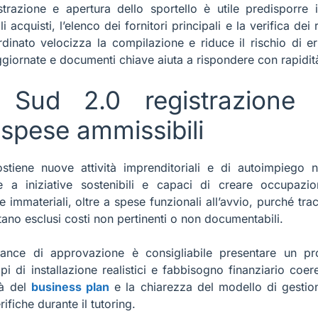
strazione e apertura dello sportello è utile predisporre 
cquisti, l’elenco dei fornitori principali e la verifica dei r
rdinato velocizza la compilazione e riduce il rischio di er
giornate e documenti chiave aiuta a rispondere con rapidità 
 Sud 2.0 registrazione
e spese ammissibili
stiene nuove attività imprenditoriali e di autoimpiego
ne a iniziative sostenibili e capaci di creare occupazi
 e immateriali, oltre a spese funzionali all’avvio, purché trac
tano esclusi costi non pertinenti o non documentabili.
ance di approvazione è consigliabile presentare un pr
mpi di installazione realistici e fabbisogno finanziario coer
tà del
business plan
e la chiarezza del modello di gestion
rifiche durante il tutoring.