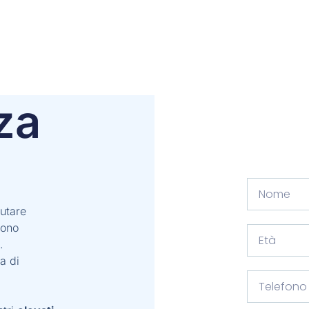
za
lutare
sono
.
a di