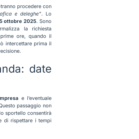
otranno procedere con
afica e deleghe”
. Lo
15 ottobre 2025
. Sono
malizza la richiesta
 prime ore, quando il
 intercettare prima il
ecisione.
anda: date
’impresa
e l’eventuale
. Questo passaggio non
 lo sportello consentirà
e di rispettare i tempi