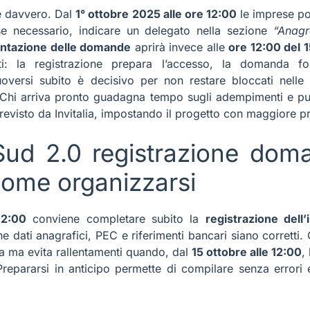
e davvero. Dal
1° ottobre 2025 alle ore 12:00
le imprese p
e necessario, indicare un delegato nella sezione
“Anagr
ntazione delle domande
aprirà invece alle
ore 12:00 del 
ti: la registrazione prepara l’accesso, la domanda for
uoversi subito è decisivo per non restare bloccati nelle
. Chi arriva pronto guadagna tempo sugli adempimenti e può
evisto da Invitalia, impostando il progetto con maggiore pr
Sud 2.0 registrazione dom
come organizzarsi
12:00
conviene completare subito la
registrazione dell
he dati anagrafici, PEC e riferimenti bancari siano corretti
a ma evita rallentamenti quando, dal
15 ottobre alle 12:00
,
 Prepararsi in anticipo permette di compilare senza errori 