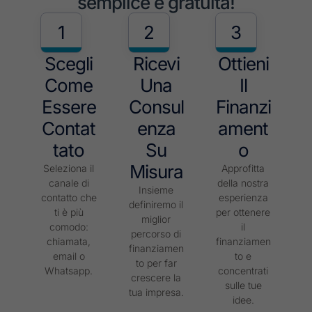
semplice e gratuita!
1
2
3
Scegli
Ricevi
Ottieni
Come
Una
Il
Essere
Consul
Finanzi
Contat
Enza
Ament
Tato
Su
O
Misura
Seleziona il
Approfitta
canale di
della nostra
Insieme
contatto che
esperienza
definiremo il
ti è più
per ottenere
miglior
comodo:
il
percorso di
chiamata,
finanziamen
finanziamen
email o
to e
to per far
Whatsapp.
concentrati
crescere la
sulle tue
tua impresa.
idee.