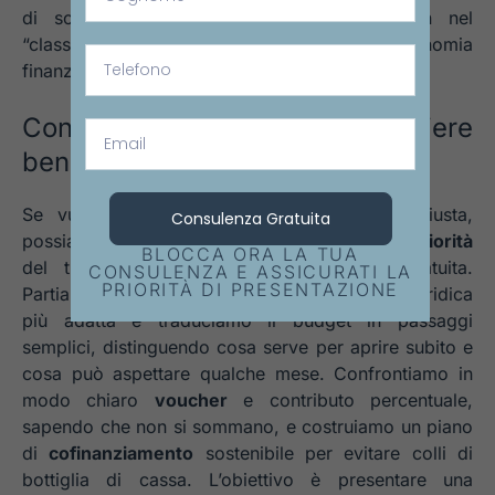
di sostenere l’investimento: squadra e loan nel
“classico”,
grant percentuale
e maggiore autonomia
finanziaria nel 2.0.
Consulenza gratuita per scegliere
bene e preparare la domanda
Se vuoi capire in fretta qual è la rotta giusta,
Consulenza Gratuita
possiamo analizzare insieme numeri, tempi e
priorità
BLOCCA ORA LA TUA
del tuo progetto con una Consulenza Gratuita.
CONSULENZA E ASSICURATI LA
PRIORITÀ DI PRESENTAZIONE
Partiamo dai requisiti, verifichiamo la forma giuridica
più adatta e traduciamo il budget in passaggi
semplici, distinguendo cosa serve per aprire subito e
cosa può aspettare qualche mese. Confrontiamo in
modo chiaro
voucher
e contributo percentuale,
sapendo che non si sommano, e costruiamo un piano
di
cofinanziamento
sostenibile per evitare colli di
bottiglia di cassa. L’obiettivo è presentare una